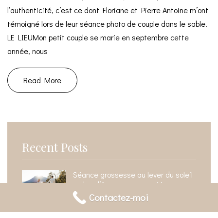
l’authenticité, c’est ce dont Floriane et Pierre Antoine m’ont
témoigné lors de leur séance photo de couple dans le sable.
LE LIEUMon petit couple se marie en septembre cette
année, nous
Read More
Recent Posts
Séance grossesse au lever du soleil
au lac d’Annecy : pourquoi je
recommande ce moment de la
Contactez-moi
journée