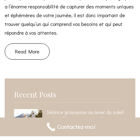
a l’énorme responsabilité de capturer des moments uniques
et éphémères de votre journée, il est donc important de
trouver quelqu’un qui comprend vos besoins et qui peut
répondre à vos attentes.
Read More
Recent Posts
Séance grossesse au lever du soleil
au lac d’Annecy : pourquoi je
recommande ce moment de la
Contactez-moi
journée