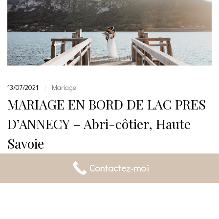
13/07/2021
Mariage
|
MARIAGE EN BORD DE LAC PRES
D’ANNECY – Abri-côtier, Haute
Savoie
Contactez-moi
“Chaque aventure commence par un OUI.” Être photographe
de mariage en Haute Savoie, en particulier à Annecy.
C’était un de mes plus grands souhaits de photographe.
J’aime éperdument cette région et je m’y rends